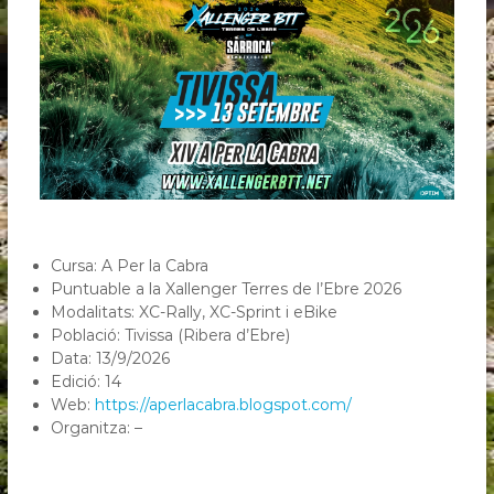
T
T
T
e
r
r
e
s
d
e
Cursa: A Per la Cabra
l
Puntuable a la Xallenger Terres de l’Ebre 2026
’
Modalitats: XC-Rally, XC-Sprint i eBike
E
Població: Tivissa (Ribera d’Ebre)
b
Data: 13/9/2026
r
Edició: 14
e
Web:
https://aperlacabra.blogspot.com/
Organitza: –