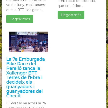
amb l’acte de cloenda,
ve de lluny, molt abans
que tindrà lloc ...
que la BTT i les grans ...
Llegeix més
Llegeix més
La 7a Emburgada
Bike Race del
Perelló tanca la
Xallenger BTT
Terres de l’Ebre i
decideix els
guanyadors i
guanyadores del
Circuit
El Perelló va acollir la 7a