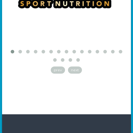
prev
next