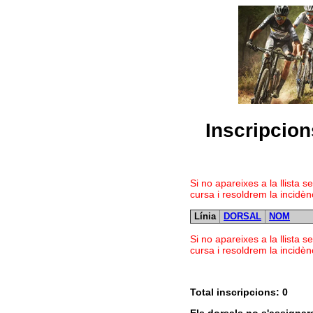
Inscripcio
Si no apareixes a la llist
cursa i resoldrem la incidèn
Línia
DORSAL
NOM
Si no apareixes a la llist
cursa i resoldrem la incidèn
Total inscripcions: 0
Els dorsals no s'assignar