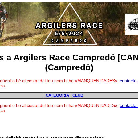
ns a Argilers Race Campredó [C
(Campredó)
a següent o bé al costat del teu nom hi ha «MANQUEN DADES»,
contacta
cia.
CATEGORIA
CLUB
a següent o bé al costat del teu nom hi ha «MANQUEN DADES»,
contacta
cia.
an definitivament fins al tancament d'inscripcions