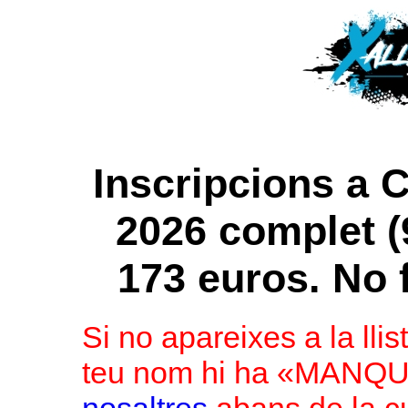
Inscripcions a C
2026 complet (
173 euros. No 
Si no apareixes a la llis
teu nom hi ha «MAN
nosaltres
abans de la cu