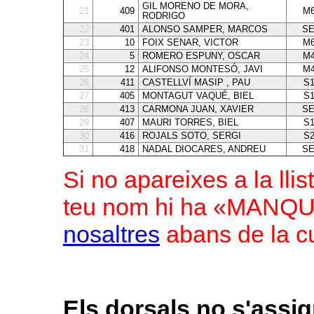
GIL MORENO DE MORA,
21
409
M6
RODRIGO
22
401
ALONSO SAMPER, MARCOS
SE
23
10
FOIX SENAR, VICTOR
M6
24
5
ROMERO ESPUNY, OSCAR
M4
25
12
ALIFONSO MONTESÓ, JAVI
M4
26
411
CASTELLVÍ MASIP , PAU
S
27
405
MONTAGUT VAQUÉ, BIEL
S
28
413
CARMONA JUAN, XAVIER
SE
29
407
MAURI TORRES, BIEL
S
30
416
ROJALS SOTO, SERGI
S
31
418
NADAL DIOCARES, ANDREU
SE
Si no apareixes a la llis
teu nom hi ha «MAN
nosaltres
abans de la cu
Els dorsals no s'assig