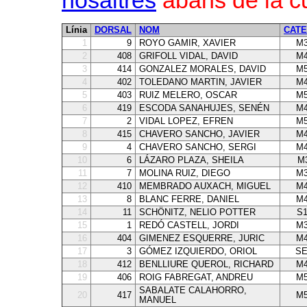
Línia
DORSAL
NOM
CATE
1
9
ROYO GAMIR, XAVIER
M3
2
408
GRIFOLL VIDAL, DAVID
M4
3
414
GONZALEZ MORALES, DAVID
M5
4
402
TOLEDANO MARTIN, JAVIER
M4
5
403
RUIZ MELERO, OSCAR
M5
6
419
ESCODA SANAHUJES, SENÉN
M4
7
2
VIDAL LOPEZ, EFREN
M5
8
415
CHAVERO SANCHO, JAVIER
M4
9
4
CHAVERO SANCHO, SERGI
M4
10
6
LÁZARO PLAZA, SHEILA
M
11
7
MOLINA RUIZ, DIEGO
M3
12
410
MEMBRADO AUXACH, MIGUEL
M4
13
8
BLANC FERRE, DANIEL
M4
14
11
SCHÖNITZ, NELIO POTTER
S
15
1
REDÓ CASTELL, JORDI
M3
16
404
GIMENEZ ESQUERRE, JURIC
M4
17
3
GÓMEZ IZQUIERDO, ORIOL
SE
18
412
BENLLIURE QUEROL, RICHARD
M4
19
406
ROIG FABREGAT, ANDREU
M5
SABALATE CALAHORRO,
20
417
M5
MANUEL