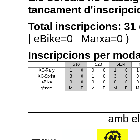
tancament d'inscripci
Total inscripcions: 31
| eBike=0 | Marxa=0 )
Inscripcions per modal
S18
S23
SEN
XC-Rally
1
0
0
0
1
0
1
XC-Sprint
3
0
1
0
3
0
0
eBike
0
0
0
0
0
0
0
gènere
M
F
M
F
M
F
M
amb el 