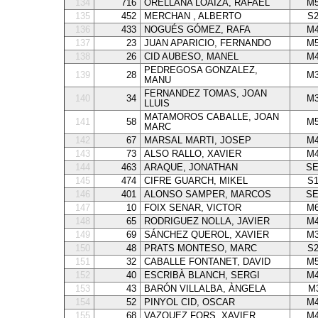
134
716
ORELLANA LOAIZA, RAFAEL
M5
135
452
MERCHAN , ALBERTO
S
136
433
NOGUÉS GÓMEZ, RAFA
M4
137
23
JUAN APARICIO, FERNANDO
M5
138
26
CID AUBESO, MANEL
M4
PEDREGOSA GONZALEZ,
139
28
M3
MANU
FERNANDEZ TOMAS, JOAN
140
34
M3
LLUIS
MATAMOROS CABALLE, JOAN
141
58
M5
MARC
142
67
MARSAL MARTI, JOSEP
M4
143
73
ALSO RALLO, XAVIER
M4
144
463
ARAQUE, JONATHAN
SE
145
474
CIFRE GUARCH, MIKEL
S
146
401
ALONSO SAMPER, MARCOS
SE
147
10
FOIX SENAR, VICTOR
M6
148
65
RODRIGUEZ NOLLA, JAVIER
M4
149
69
SÁNCHEZ QUEROL, XAVIER
M3
150
48
PRATS MONTESO, MARC
S
151
32
CABALLE FONTANET, DAVID
M5
152
40
ESCRIBÀ BLANCH, SERGI
M4
153
43
BARÓN VILLALBA, ÀNGELA
M
154
52
PINYOL CID, OSCAR
M4
155
68
VAZQUEZ FORS, XAVIER
M4