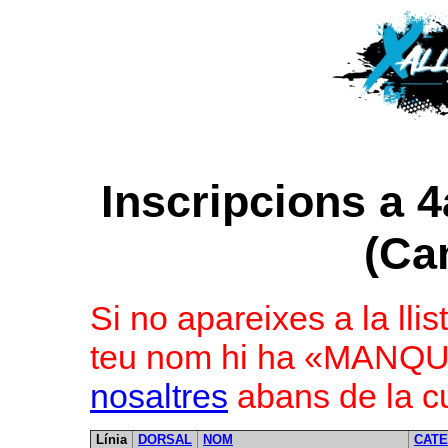
Inscripcions a 4
(Ca
Si no apareixes a la llis
teu nom hi ha «MAN
nosaltres
abans de la cu
Línia
DORSAL
NOM
CATE