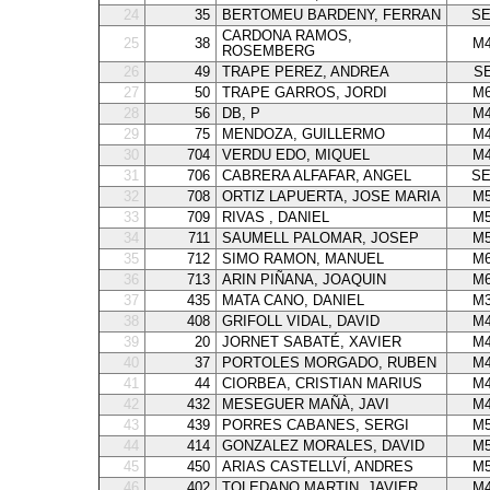
24
35
BERTOMEU BARDENY, FERRAN
SE
CARDONA RAMOS,
25
38
M4
ROSEMBERG
26
49
TRAPE PEREZ, ANDREA
S
27
50
TRAPE GARROS, JORDI
M6
28
56
DB, P
M4
29
75
MENDOZA, GUILLERMO
M4
30
704
VERDU EDO, MIQUEL
M4
31
706
CABRERA ALFAFAR, ANGEL
SE
32
708
ORTIZ LAPUERTA, JOSE MARIA
M5
33
709
RIVAS , DANIEL
M5
34
711
SAUMELL PALOMAR, JOSEP
M5
35
712
SIMO RAMON, MANUEL
M6
36
713
ARIN PIÑANA, JOAQUIN
M6
37
435
MATA CANO, DANIEL
M3
38
408
GRIFOLL VIDAL, DAVID
M4
39
20
JORNET SABATÉ, XAVIER
M4
40
37
PORTOLES MORGADO, RUBEN
M4
41
44
CIORBEA, CRISTIAN MARIUS
M4
42
432
MESEGUER MAÑÀ, JAVI
M4
43
439
PORRES CABANES, SERGI
M5
44
414
GONZALEZ MORALES, DAVID
M5
45
450
ARIAS CASTELLVÍ, ANDRES
M5
46
402
TOLEDANO MARTIN, JAVIER
M4