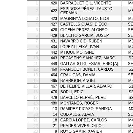
1
420
BARRAQUET GIL, VICENTE
M4
ESPINOSA PÉREZ, FAUSTO
2
422
M5
GERMAN
3
423
MAGRINYÀ LOBATO, ELOI
M3
4
427
CASTELLS GUAS, DIEGO
SE
5
428
GIGENA PEREZ, ALONSO
SE
6
429
BENEITO GARCIA, JOSEP
SE
7
431
NAVARRO CID, RUBEN
M3
8
434
LÓPEZ LLEIXÀ, IVAN
M4
9
442
MTIOUI, MOHSINE
M3
10
443
RECASENS SÁNCHEZ, MARC
S
11
449
GALLARDO IGLESIAS, ERIC [A]
SE
12
460
FRANQUET BONET, CARLOS
S
13
464
GRAU GAS, DAMIA
SE
14
465
BARRIGON, ANGEL
M3
15
467
DE FELIPE VILLAR, ALVARO
S
16
476
SORLI, ERIC
S
17
479
BARCELÓ FERRÉ, PERE
S
18
480
MONTAÑES, ROGER
M4
19
13
RAMIREZ PICAZO, SANDRA
M
20
14
QUIXALOS, ADRIÀ
SE
21
18
GARCIA LOPEZ, CARLOS
M4
22
21
PRADES VIVES, ORIOL
M3
23
9
ROYO GAMIR, XAVIER
M3