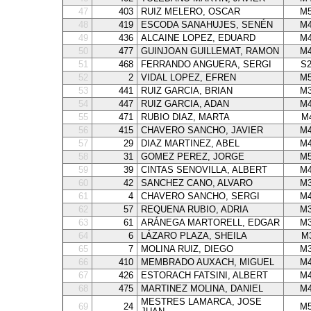
47
403
RUIZ MELERO, OSCAR
M5
48
419
ESCODA SANAHUJES, SENÉN
M4
49
436
ALCAINE LOPEZ, EDUARD
M4
50
477
GUINJOAN GUILLEMAT, RAMON
M4
51
468
FERRANDO ANGUERA, SERGI
S
52
2
VIDAL LOPEZ, EFREN
M5
53
441
RUIZ GARCIA, BRIAN
M3
54
447
RUIZ GARCIA, ADAN
M4
55
471
RUBIO DIAZ, MARTA
M
56
415
CHAVERO SANCHO, JAVIER
M4
57
29
DIAZ MARTINEZ, ABEL
M4
58
31
GOMEZ PEREZ, JORGE
M5
59
39
CINTAS SENOVILLA, ALBERT
M4
60
42
SANCHEZ CANO, ALVARO
M3
61
4
CHAVERO SANCHO, SERGI
M4
62
57
REQUENA RUBIO, ADRIA
M3
63
61
ARÁNEGA MARTORELL, EDGAR
M3
64
6
LÁZARO PLAZA, SHEILA
M
65
7
MOLINA RUIZ, DIEGO
M3
66
410
MEMBRADO AUXACH, MIGUEL
M4
67
426
ESTORACH FATSINI, ALBERT
M4
68
475
MARTINEZ MOLINA, DANIEL
M4
MESTRES LAMARCA, JOSE
69
24
M5