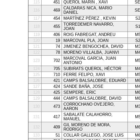
115
451
QUEROL MARÍN , XAVI
SE
CALDARAS NICA, MARIO
116
469
SE
DANIEL
117
454
MARTÍNEZ PÉREZ , KEVIN
S
TORREDEMER NAVARRO,
118
455
S
JOAN
119
406
ROIG FABREGAT, ANDREU
M5
120
19
MARCOVAL PLA, JOAN
S
121
74
JIMENEZ BENGOCHEA, DAVID
M3
122
78
MORENO VILLALBA, JUANVI
M4
MARCOVAL GARCIA, JUAN
123
702
M5
ANTONIO
124
705
SUBIRATS QUEROL, HÉCTOR
M4
125
710
FERRE FELIPO, XAVI
M5
126
421
CAMPS BALSALOBRE, EDUARD
M6
127
424
SANDE BAÑA, JOSE
M4
128
425
SEMPERE, ERIC
M6
129
444
CAMPS BALSALOBRE, DAVID
M6
CORROCHANO OVEJERO,
130
473
M3
AARON
SABALATE CALAHORRO,
131
417
M5
MANUEL
GIL MORENO DE MORA,
132
409
M6
RODRIGO
133
51
COLLAR GALLEGO, JOSE LUIS
M6