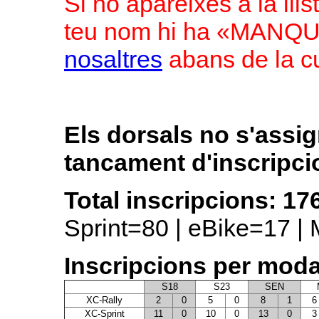
Si no apareixes a la llis
teu nom hi ha «MAN
nosaltres
abans de la cu
Els dorsals no s'assig
tancament d'inscripci
Total inscripcions: 17
Sprint=80 | eBike=17 | 
Inscripcions per modal
S18
S23
SEN
XC-Rally
2
0
5
0
8
1
6
XC-Sprint
11
0
10
0
13
0
3