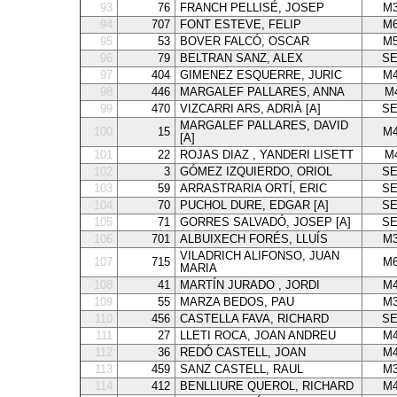
93
76
FRANCH PELLISÉ, JOSEP
M3
94
707
FONT ESTEVE, FELIP
M6
95
53
BOVER FALCÓ, OSCAR
M5
96
79
BELTRAN SANZ, ALEX
SE
97
404
GIMENEZ ESQUERRE, JURIC
M4
98
446
MARGALEF PALLARES, ANNA
M
99
470
VIZCARRI ARS, ADRIÀ [A]
SE
MARGALEF PALLARES, DAVID
100
15
M4
[A]
101
22
ROJAS DIAZ , YANDERI LISETT
M
102
3
GÓMEZ IZQUIERDO, ORIOL
SE
103
59
ARRASTRARIA ORTÍ, ERIC
SE
104
70
PUCHOL DURE, EDGAR [A]
SE
105
71
GORRES SALVADÓ, JOSEP [A]
SE
106
701
ALBUIXECH FORÉS, LLUÍS
M3
VILADRICH ALIFONSO, JUAN
107
715
M6
MARIA
108
41
MARTÍN JURADO , JORDI
M4
109
55
MARZA BEDOS, PAU
M3
110
456
CASTELLA FAVA, RICHARD
SE
111
27
LLETI ROCA, JOAN ANDREU
M4
112
36
REDÓ CASTELL, JOAN
M4
113
459
SANZ CASTELL, RAUL
M3
114
412
BENLLIURE QUEROL, RICHARD
M4