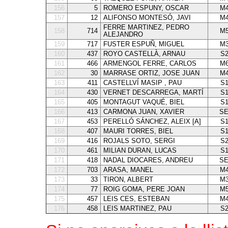
156
5
ROMERO ESPUNY, OSCAR
M4
157
12
ALIFONSO MONTESÓ, JAVI
M4
FERRE MARTINEZ, PEDRO
158
714
M5
ALEJANDRO
159
717
FUSTER ESPUÑ, MIGUEL
M3
160
437
ROYO CASTELLÀ, ARNAU
S
161
466
ARMENGOL FERRE, CARLOS
M6
162
30
MARRASE ORTIZ, JOSE JUAN
M4
163
411
CASTELLVÍ MASIP , PAU
S
164
430
VERNET DESCARREGA, MARTÍ
S
165
405
MONTAGUT VAQUÉ, BIEL
S
166
413
CARMONA JUAN, XAVIER
SE
167
453
PERELLÓ SÁNCHEZ, ALEIX [A]
S
168
407
MAURI TORRES, BIEL
S
169
416
ROJALS SOTO, SERGI
S
170
461
MILIAN DURAN, LUCAS
S
171
418
NADAL DIOCARES, ANDREU
SE
172
703
ARASA, MANEL
M4
173
33
TIRON, ALBERT
M3
174
77
ROIG GOMA, PERE JOAN
M5
175
457
LEIS CES, ESTEBAN
M4
176
458
LEIS MARTINEZ, PAU
S