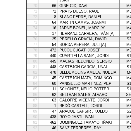
JUAN
70
66
GINE CID, XAVI
M5
71
72
PRATS DUESO, RAÜL
M3
72
8
BLANC FERRE, DANIEL
M4
73
64
MARTIN CAMPS, JOANMI
M3
74
16
JARNE BONEL, MARC [A]
M4
75
17
HERRANZ CARRERA, IVÁN [A]
M4
76
25
PERELLO GRACIA, DAVID
S
77
54
BORDA PERERA, JULI [A]
M5
78
472
PUJOL CUGAT, JOSEP
M5
79
440
CUARTIELLA SANZ , JORDI
S
80
445
MACIAS REDONDO, SERGIO
M4
81
448
CASTEJON GARCIA, UNAI
S
82
478
ULLDEMOLINS AMELA, NOELIA
M
83
45
CASTEJON MATA, DOMINGO
M4
84
60
PANISELLO MARTÍNEZ, PEP
S
85
11
SCHÖNITZ, NELIO POTTER
S
86
62
BELTRAN SALES, ALVARO
SE
87
63
GALOFRÉ VICENTE, JORDI
M4
88
1
REDÓ CASTELL, JORDI
M3
89
47
ARAQUE CAPSIR , KOLDO
S
90
438
ROYO JASTI, IVAN
M5
91
462
DOMINGUEZ TAMAYO, IÑAKI
M5
92
46
SANZ FERRERES, RAY
S