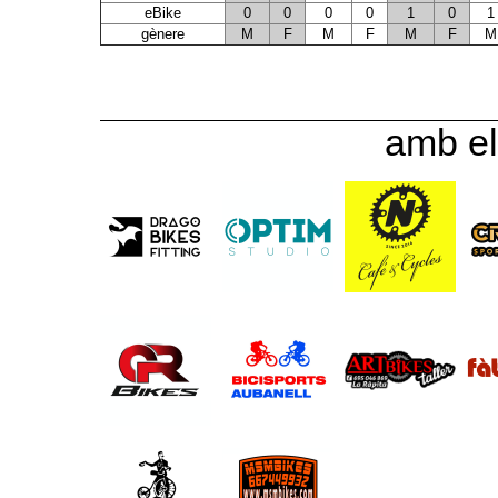
eBike
0
0
0
0
1
0
1
gènere
M
F
M
F
M
F
M
amb el 