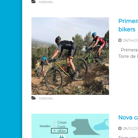
notícies
Primer
bikers
26/04/2
Primera p
Torre de l
notícies
Nova c
28/02/2
Enguany l