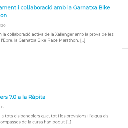
ament i col.laboració amb la Garnatxa Bike
hon
020
a col·laboració activa de la Xallenger amb la prova de les
 l’Ebre, la Garnatxa Bike Race Marathon. […]
rs 7.0 a la Ràpita
018
a tots els bandolers que, tot i les previsions i l’aigua als
compassos de la cursa han pogut […]