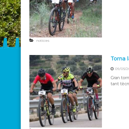
notícies
Torna l
09/05/2
Gran torn
tant tècn