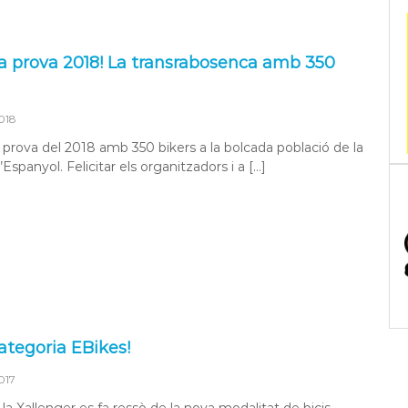
a prova 2018! La transrabosenca amb 350
018
rova del 2018 amb 350 bikers a la bolcada població de la
’Espanyol. Felicitar els organitzadors i a […]
ategoria EBikes!
017
a Xallenger es fa ressò de la nova modalitat de bicis