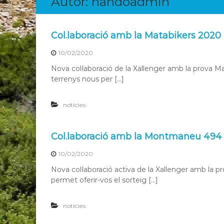
Autor:
nandoadmin
u
e
i
n
t
g
Col.laboració amb la Matabikers 2020
B
e
T
10/02/2020
r
T
B
Nova col·laboració de la Xallenger amb la prova M
terrenys nous per […]
T
T
T
notícies
e
r
Col.laboració amb la Montmaneu 494
r
e
10/02/2020
s
Nova col·laboració activa de la Xallenger amb la 
d
permet oferir-vos el sorteig […]
e
l
notícies
’