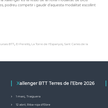
es, podreu competir i gaudir d’aquesta modalitat escollint
,
,
,
curses BTT
El Perelló
La Torre de l'Espanyol
Sant Carles de la
Xallenger BTT Terres de l’Ebre 2026
1 març, Traiguera
12 abril, Riba-roja d'Ebre