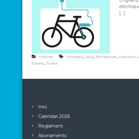
elèctriqu
[…]
,
,
,
,
notícies
Amposta
Ascó
Benissanet
calendari
,
Ràpita
Tivissa
Inici
Calendari 2026
Reglament
Abonaments