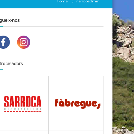
Home
nandoadmin
gueix-nos:
trocinadors