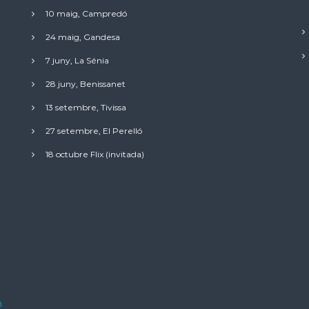
10 maig, Campredó
24 maig, Gandesa
7 juny, La Sénia
28 juny, Benissanet
13 setembre, Tivissa
27 setembre, El Perelló
18 octubre Flix (invitada)
a
n