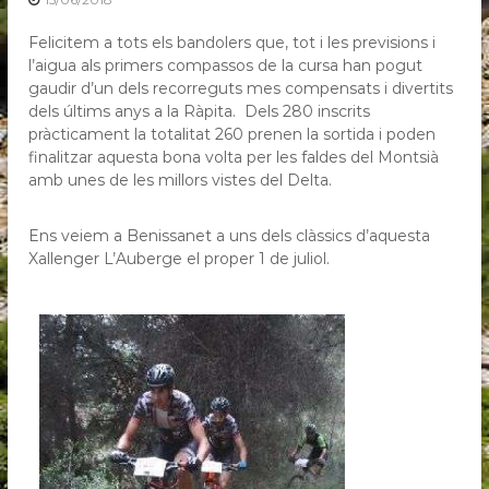
T
T
Felicitem a tots els bandolers que, tot i les previsions i
T
l’aigua als primers compassos de la cursa han pogut
e
gaudir d’un dels recorreguts mes compensats i divertits
r
dels últims anys a la Ràpita. Dels 280 inscrits
pràcticament la totalitat 260 prenen la sortida i poden
r
finalitzar aquesta bona volta per les faldes del Montsià
e
amb unes de les millors vistes del Delta.
s
d
Ens veiem a Benissanet a uns dels clàssics d’aquesta
e
Xallenger L’Auberge el proper 1 de juliol.
l
’
E
b
r
e