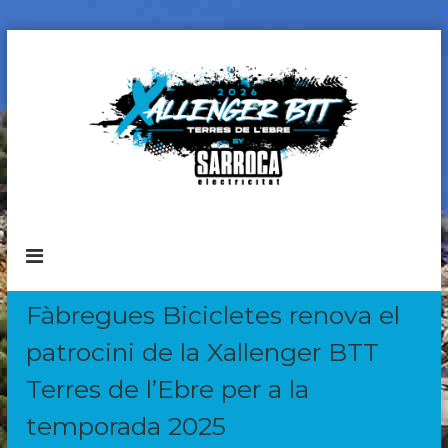
S
k
i
p
t
o
c
o
n
X
C
t
i
a
r
e
l
c
n
l
u
t
i
e
Fàbregues Bicicletes renova el
t
n
B
patrocini de la Xallenger BTT
g
T
T
e
Terres de l’Ebre per a la
r
temporada 2025
B