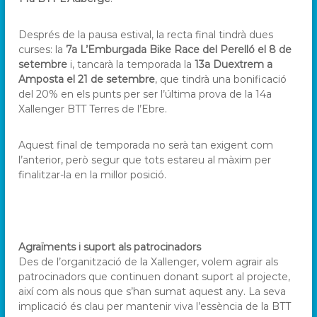
Després de la pausa estival, la recta final tindrà dues
curses: la
7a L’Emburgada Bike Race del Perelló el 8 de
setembre
i, tancarà la temporada la
13a Duextrem a
Amposta el 21 de setembre
, que tindrà una bonificació
del 20% en els punts per ser l’última prova de la 14a
Xallenger BTT Terres de l’Ebre.
Aquest final de temporada no serà tan exigent com
l’anterior, però segur que tots estareu al màxim per
finalitzar-la en la millor posició.
Agraïments i suport als patrocinadors
Des de l’organització de la Xallenger, volem agrair als
patrocinadors que continuen donant suport al projecte,
així com als nous que s’han sumat aquest any. La seva
implicació és clau per mantenir viva l’essència de la BTT