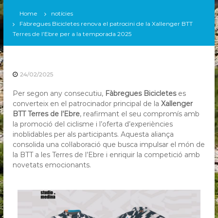
T
T
Home
notícies
Fàbregues Bicicletes renova el patrocini de la Xallenger BTT
T
Terres de l’Ebre per a la temporada 2025
e
r
r
e
24/02/2025
s
Per segon any consecutiu,
Fàbregues Bicicletes
es
d
converteix en el patrocinador principal de la
Xallenger
e
BTT Terres de l’Ebre
, reafirmant el seu compromís amb
l
la promoció del ciclisme i l’oferta d’experiències
’
inoblidables per als participants. Aquesta aliança
E
consolida una col·laboració que busca impulsar el món de
b
la BTT a les Terres de l’Ebre i enriquir la competició amb
novetats emocionants.
r
e