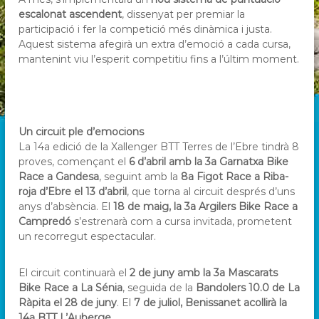
escalonat ascendent
, dissenyat per premiar la
participació i fer la competició més dinàmica i justa.
Aquest sistema afegirà un extra d’emoció a cada cursa,
mantenint viu l’esperit competitiu fins a l’últim moment.
Un circuit ple d’emocions
La 14a edició de la Xallenger BTT Terres de l’Ebre tindrà 8
proves, començant el
6 d’abril amb la 3a Garnatxa Bike
Race a Gandesa
, seguint amb la
8a Figot Race a Riba-
roja d’Ebre el 13 d’abril
, que torna al circuit després d’uns
anys d’absència. El
18 de maig, la 3a Argilers Bike Race a
Campredó
s’estrenarà com a cursa invitada, prometent
un recorregut espectacular.
El circuit continuarà el
2 de juny amb la 3a Mascarats
Bike Race a La Sénia
, seguida de la
Bandolers 10.0 de La
Ràpita el 28 de juny
. El
7 de juliol, Benissanet acollirà la
14a BTT L’Auberge
.