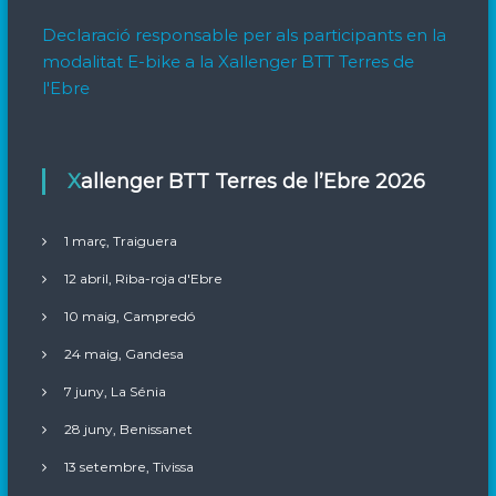
Declaració responsable per als participants en la
modalitat E-bike a la Xallenger BTT Terres de
l'Ebre
Xallenger BTT Terres de l’Ebre 2026
1 març, Traiguera
12 abril, Riba-roja d'Ebre
10 maig, Campredó
24 maig, Gandesa
7 juny, La Sénia
28 juny, Benissanet
13 setembre, Tivissa