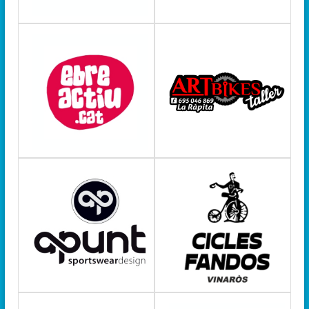
d
e
s