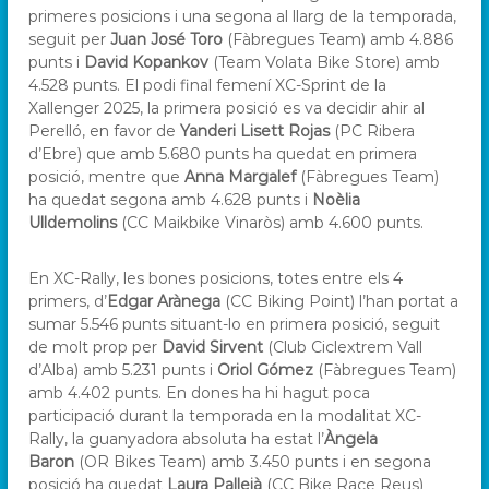
primeres posicions i una segona al llarg de la temporada,
seguit per
Juan José Toro
(Fàbregues Team) amb 4.886
punts i
David Kopankov
(Team Volata Bike Store) amb
4.528 punts. El podi final femení XC-Sprint de la
Xallenger 2025, la primera posició es va decidir ahir al
Perelló, en favor de
Yanderi Lisett Rojas
(PC Ribera
d’Ebre) que amb 5.680 punts ha quedat en primera
posició, mentre que
Anna Margalef
(Fàbregues Team)
ha quedat segona amb 4.628 punts i
Noèlia
Ulldemolins
(CC Maikbike Vinaròs) amb 4.600 punts.
En XC-Rally, les bones posicions, totes entre els 4
primers, d’
Edgar Arànega
(CC Biking Point) l’han portat a
sumar 5.546 punts situant-lo en primera posició, seguit
de molt prop per
David Sirvent
(Club Ciclextrem Vall
d’Alba) amb 5.231 punts i
Oriol Gómez
(Fàbregues Team)
amb 4.402 punts. En dones ha hi hagut poca
participació durant la temporada en la modalitat XC-
Rally, la guanyadora absoluta ha estat l’
Àngela
Baron
(OR Bikes Team) amb 3.450 punts i en segona
posició ha quedat
Laura Pallejà
(CC Bike Race Reus)