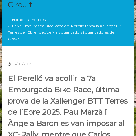
T
Circuit
T
T
Home
notícies
e
La 7a Emburgada Bike Race del Perelló tanca la Xallenger BTT
r
Terres de l’Ebre i decideix els guanyadors i guanyadores del
r
Circuit
e
s
d
18/09/2025
e
l
El Perelló va acollir la 7a
’
Emburgada Bike Race, última
E
b
prova de la Xallenger BTT Terres
r
de l’Ebre 2025. Pau Marzà i
e
Àngela Baron es van imposar al
XC-Rally, mentre que Carlos