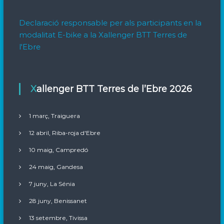
Declaració responsable per als participants en la
modalitat E-bike a la Xallenger BTT Terres de
l'Ebre
Xallenger BTT Terres de l’Ebre 2026
1 març, Traiguera
12 abril, Riba-roja d'Ebre
10 maig, Campredó
24 maig, Gandesa
7 juny, La Sénia
28 juny, Benissanet
13 setembre, Tivissa