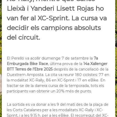
Lleixà i Yanderi Lisett Rojas ho
van fer al XC-Sprint. La cursa va
decidir els campions absoluts
del circuit.
El Perelló va acollir diumenge 7 de setembre la
7a
Emburgada Bike Race
, última prova de la
14a Xallenger
BTT Terres de l’Ebre 2025
després de la cancel·lació de la
Duextrem Amposta. La cita va reunir 180 ciclistes: 77 en
la modalitat XC-Rally, 86 en XC-Sprint i 17 en eBike. En
tractar-se de la darrera cursa de la temporada, tots els
participants van obtenir un 20% més de punts.
La sortida es va donar a les 9 del matí des de la plaça de
les Corts Catalanes per a les modalitats XC-Rally i XC-
Sprint, i a les 9.15 h. per a les eBike. El recorregut del XC-