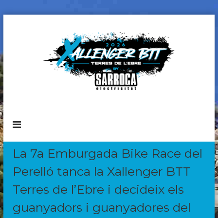
S
k
i
p
t
o
c
o
n
X
C
t
i
a
r
e
l
c
n
l
u
t
i
e
La 7a Emburgada Bike Race del
t
n
B
Perelló tanca la Xallenger BTT
g
T
T
e
Terres de l’Ebre i decideix els
r
guanyadors i guanyadores del
B