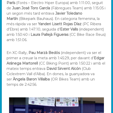
París
(Forés – Electro Hiper Europa) amb 1:11:00, seguit
de
Juan José Toro García
(Fàbregues Team) amb 1:15:05 i
un segon més tard entrava
Javier Toledano
Martín
(Bikepark Bauhaus). En categoria femenina, la
més ràpida va ser
Yanderi Lisett Rojas Díaz
(PC Ribera
d’Ebre) amb 1:47:10, seguida d’
Ester Valls
(independent)
amb 1:50:40 i
Laura Pallejà Figueras
(CC Bike Race Reus)
amb 1:51:06.
En XC-Rally,
Pau Marzà Bedós
(independent) va ser el
primer a creuar la meta amb 1:45:29, per davant d’
Edgar
Aránega Martorell
(CC Biking Point) amb 1:50:22 i amb el
mateix temps entrava
David Sirvent Alcón
(Club
Ciclextrem Vall d’Alba). En dones, la guanyadora va
ser
Àngela Baron Villalba
(OR Bikes Team) amb un
temps de 2:42:56.